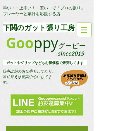
早い！・上手い！・安い！で「プロの張り」
プレーヤーと家計を応援する店
​下関のガット張り工房
Goo
ppy
グーピー
since2019
​ ガットやグリップなどもお得価格で販売してます
日中は別のお仕事もしてたり。
​張り替えは夜間中心にしてま
す。