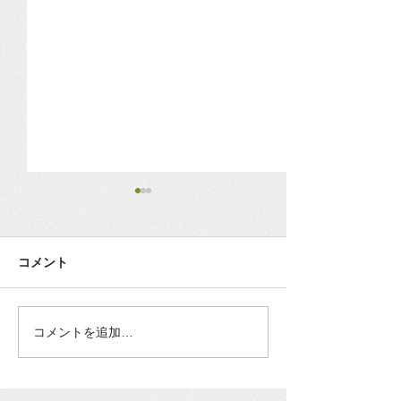
3月18日（水）臨時店休さ
新型ウィルスに
せて頂きます。
スタイル変更の
（期間限定）
コメント
諸事情により突然で申し訳ご
下関市での発生事
ざいませんが、臨時の店休日
店舗がある環境も
とさせて頂きます。 ご来店を
3月15日までの期
予定されていた方には大変ご
のご予約や出張ス
コメントを追加…
迷惑をおかけしますが、宜し
個別対応にさせて
くお願い致します。
詳しくはweb上の
りますご案内分を