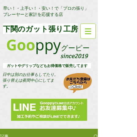
早い！・上手い！・安い！で「プロの張り」
プレーヤーと家計を応援する店
​下関のガット張り工房
Goo
ppy
グーピー
since2019
​ ガットやグリップなどもお得価格で販売してます
日中は別のお仕事もしてたり。
​張り替えは夜間中心にしてま
す。
記事