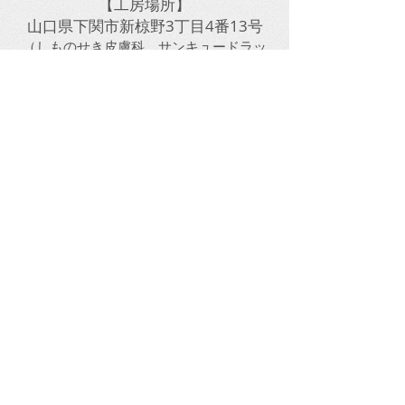
【工房場所】
山口県下関市新椋野3丁目4番13号
​（しものせき皮膚科、サンキュードラッ
グ新椋野店のすぐ前です）
​しものせき皮膚科クリニックすぐ傍