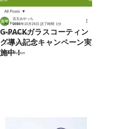
All Posts
店主みやっち
All Posts
2019年10月26日
読了時間: 1分
G-PACKガラスコーティン
Planet Home
グ導入記念キャンペーン実
Learn More
施中！
Take Action