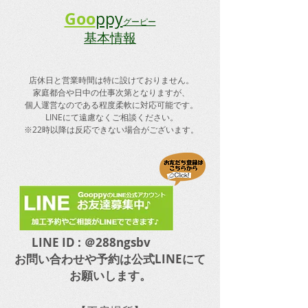
さいませ。 皆様
Goo
ppy
グーピー
お掛け致しますが
基本情報
ご協力の程宜しく
ますm...
店休日と
​営業時間は特に設けておりません。
​家庭都合や日中の仕事次第となりますが、
個人運営なのである程度柔軟に対応可能です。
LINEにて遠慮なくご相談ください。
​※22時以降は反応できない場合がございます。
LINE ID : ＠288ngsbv
​お問い合わせや予約は公式LINEにて
お願いします。