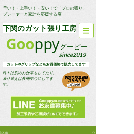
早い！・上手い！・安い！で「プロの張り」
プレーヤーと家計を応援する店
​下関のガット張り工房
Goo
ppy
グーピー
since2019
​ ガットやグリップなどもお得価格で販売してます
日中は別のお仕事もしてたり。
​張り替えは夜間中心にしてま
す。
記事