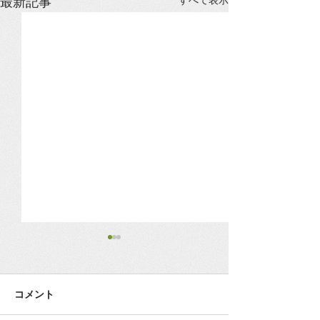
すべて表示
最新記事
3月18日（水）臨時店休さ
新型ウィルスに
せて頂きます。
スタイル変更の
（期間限定）
コメント
諸事情により突然で申し訳ご
下関市での発生事
ざいませんが、臨時の店休日
店舗がある環境も