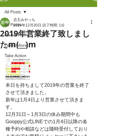
All Posts
店主みやっち
All Posts
2019年12月30日
読了時間: 1分
2019年営業終了致しまし
Planet Home
たm(__)m
Learn More
Take Action
本日を持ちまして2019年の営業を終了
させて頂きました。
新年は1月4日より営業させて頂きま
す。
12月31日～1月3日の休み期間中も
Gooppy公式LINEでの1月4日以降の各
種予約や相談などは随時受付しており