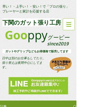
早い！・上手い！・安い！で「プロの張り」
プレーヤーと家計を応援する店
​下関のガット張り工房
Goo
ppy
グーピー
since2019
​ ガットやグリップなどもお得価格で販売してます
日中は別のお仕事もしてたり。
​張り替えは夜間中心にしてま
す。
記事