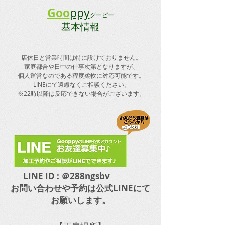
さいませ。 皆様
Goo
ppy
グーピー
お掛け致しますが
基本情報
ご協力の程宜しく
ますm...
店休日と
​営業時間は特に設けておりません。
​家庭都合や日中の仕事次第となりますが、
個人運営なのである程度柔軟に対応可能です。
LINEにて遠慮なくご相談ください。
​※22時以降は反応できない場合がございます。
LINE ID : ＠288ngsbv
​お問い合わせや予約は公式LINEにて
お願いします。