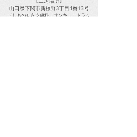
【工房場所】
山口県下関市新椋野3丁目4番13号
​（しものせき皮膚科、サンキュードラッ
グ新椋野店のすぐ前です）
​しものせき皮膚科クリニックすぐ傍