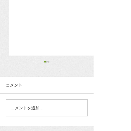
3月18日（水）臨時店休さ
新型ウィルスに
せて頂きます。
スタイル変更の
（期間限定）
コメント
諸事情により突然で申し訳ご
下関市での発生事
ざいませんが、臨時の店休日
店舗がある環境も
とさせて頂きます。 ご来店を
3月15日までの期
予定されていた方には大変ご
のご予約や出張ス
コメントを追加…
迷惑をおかけしますが、宜し
個別対応にさせて
くお願い致します。
詳しくはweb上の
りますご案内分を