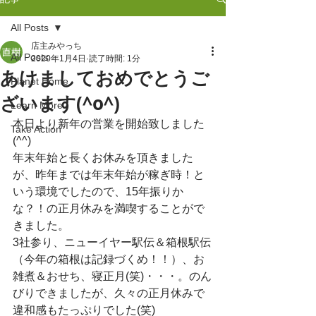
All Posts
店主みやっち
All Posts
2020年1月4日
読了時間: 1分
あけましておめでとうご
Planet Home
ざいます(^o^)
Learn More
本日より新年の営業を開始致しました
Take Action
(^^)
年末年始と長くお休みを頂きました
が、昨年までは年末年始が稼ぎ時！と
いう環境でしたので、15年振りか
な？！の正月休みを満喫することがで
きました。
3社参り、ニューイヤー駅伝＆箱根駅伝
（今年の箱根は記録づくめ！！）、お
雑煮＆おせち、寝正月(笑)・・・。のん
びりできましたが、久々の正月休みで
違和感もたっぷりでした(笑)